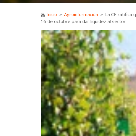
Inicio
Agroinformación
La CE ratifica

9
9
16 de octubre para dar liquidez al sector