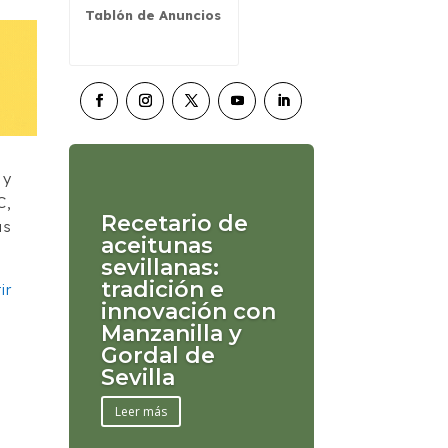
Tablón de Anuncios
 y
C,
Recetario de
as
aceitunas
sevillanas:
tradición e
ir
innovación con
Manzanilla y
Gordal de
Sevilla
Leer más