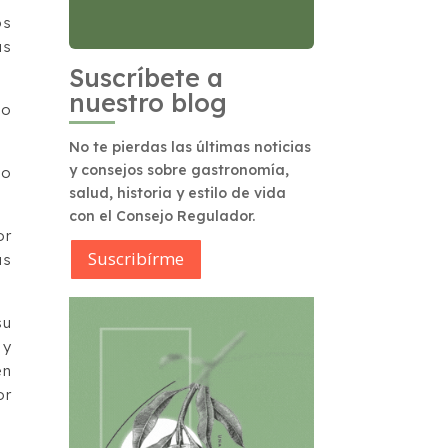
os
as
Suscríbete a
nuestro blog
no
No te pierdas las últimas noticias
y consejos sobre gastronomía,
to
salud, historia y estilo de vida
con el Consejo Regulador.
or
Suscribírme
as
su
 y
en
or