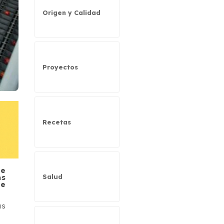
Origen y Calidad
Proyectos
Recetas
de
Salud
as
de
as