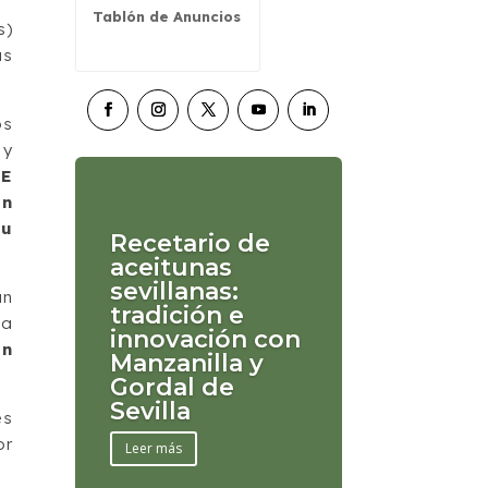
Tablón de Anuncios
s)
as
os
 y
CE
an
su
Recetario de
aceitunas
sevillanas:
un
tradición e
la
innovación con
an
Manzanilla y
Gordal de
Sevilla
es
or
Leer más