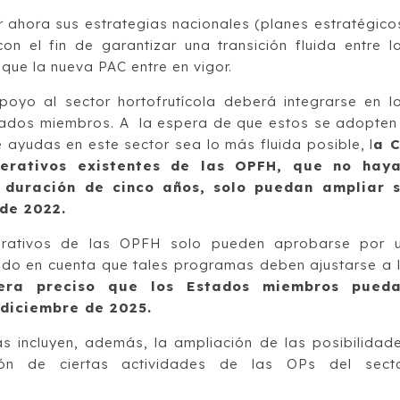
ahora sus estrategias nacionales (planes estratégico
con el fin de garantizar una transición fluida entre l
que la nueva PAC entre en vigor.
oyo al sector hortofrutícola deberá integrarse en l
tados miembros. A la espera de que estos se adopten
 ayudas en este sector sea lo más fluida posible, l
a 
erativos existentes de las OPFH, que no hay
duración de cinco años, solo puedan ampliar 
 de 2022.
rativos de las OPFH solo pueden aprobarse por 
ndo en cuenta que tales programas deben ajustarse a 
era preciso que los Estados miembros pued
 diciembre de 2025.
as incluyen, además, la ampliación de las posibilidad
ción de ciertas actividades de las OPs del sect