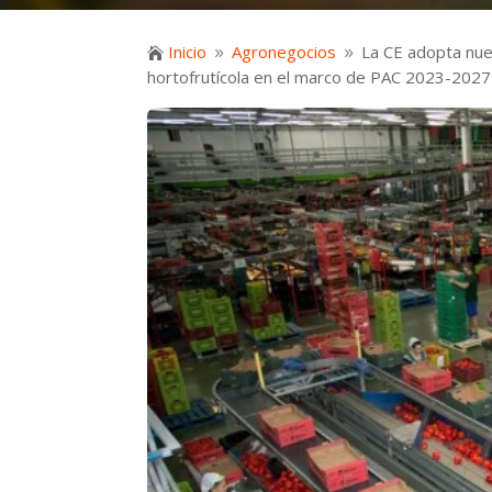
Inicio
Agronegocios
La CE adopta nue

9
9
hortofrutícola en el marco de PAC 2023-2027