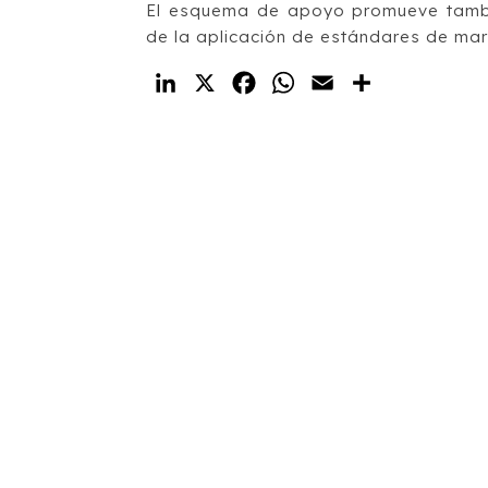
El esquema de apoyo promueve también
de la aplicación de estándares de ma
LinkedIn
X
Facebook
WhatsApp
Email
Compartir