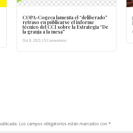
COPA-Cogeca lamenta el “deliberado”
retraso en publicarse el informe
técnico del CCI sobre la Estrategia “De
la granja a la mesa”
Oct 8, 2021
| 0 Comentario
publicada.
Los campos obligatorios están marcados con
*