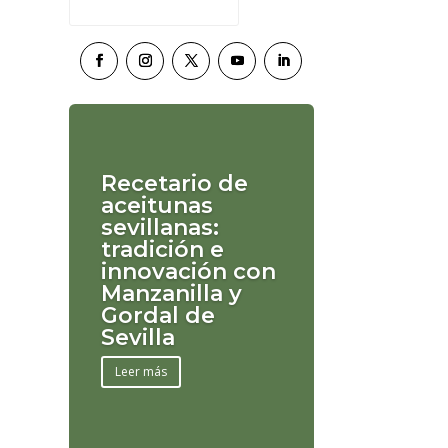
Recetario de
aceitunas
sevillanas:
tradición e
innovación con
Manzanilla y
Gordal de
Sevilla
Leer más