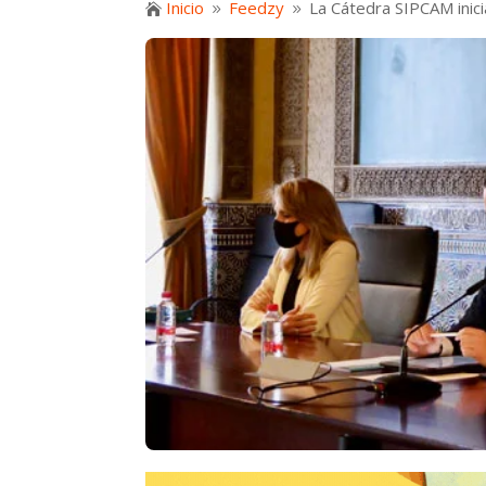
Inicio
Feedzy
La Cátedra SIPCAM inicia

9
9