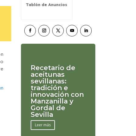
Tablón de Anuncios
en
no
Recetario de
te
aceitunas
sevillanas:
tradición e
un
innovación con
Manzanilla y
Gordal de
Sevilla
Leer más