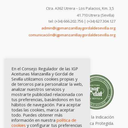
Ctra. A362 Utrera – Los Palacios, Km. 3,5
41.710 Utrera (Sevilla)
tel: (+34) 666.202.756 | (+34) 627.304.127
admin@igpmanzanillaygordaldesevilla.org
comunicación@igpmanzanillaygordaldesevilla.org
En el Consejo Regulador de las IGP
Aceitunas Manzanilla y Gordal de
Sevilla utilizamos cookies propias y
de terceros para personalizar la web,
analizar nuestros servicios y
mostrarte publicidad relacionada con
tus preferencias, basándonos en tus
hábitos de navegación. Para aceptar
todas las cookies, marca aceptar
todo. Puedes obtener más
Calidad certificada por Origen. Sellos de la Indicación
información en nuestra
política de
Geográfica Protegida.
cookies
y configurar tus preferencias