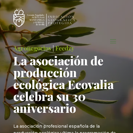
Agronegocios
|
Feedzy
La asociación de
producción
ecológica Ecovalia
celebra su 30
aniversario
La asociación profesional española de la