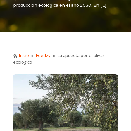
producción ecológica en el año 2030. En […]
Inicio
Feedzy
La apuesta por el olivar

9
9
ecológico