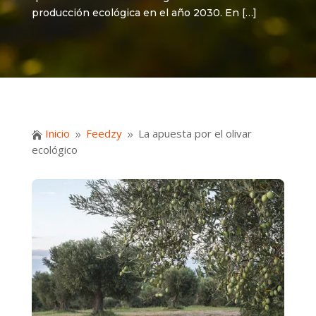
producción ecológica en el año 2030. En […]
Inicio
Feedzy
La apuesta por el olivar

9
9
ecológico