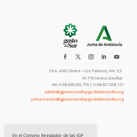
Ctra. A362 Utrera – Los Palacios, Km. 3,5
41.710 Utrera (Sevilla)
tel: (+34) 666.202.756 | (+34) 627.304.127
admin@igpmanzanillaygordaldesevilla.org
comunicación@igpmanzanillaygordaldesevilla.org
En el Consejo Regulador de las IGP