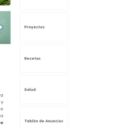
Proyectos
Recetas
Salud
ra
 y
de
la
Tablón de Anuncios
do