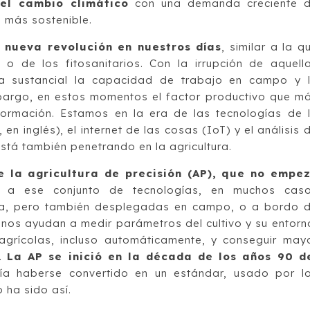
el cambio climático
con una demanda creciente 
n más sostenible.
 nueva revolución en nuestros días
, similar a la q
 o de los fitosanitarios. Con la irrupción de aquell
a sustancial la capacidad de trabajo en campo y 
embargo, en estos momentos el factor productivo que m
formación. Estamos en la era de las tecnologías de 
en inglés), el internet de las cosas (IoT) y el análisis 
stá también penetrando en la agricultura.
e la agricultura de precisión (AP), que no empe
 ese conjunto de tecnologías, en muchos cas
la, pero también desplegadas en campo, o a bordo 
e nos ayudan a medir parámetros del cultivo y su entorn
agrícolas, incluso automáticamente, y conseguir may
a.
La AP se inició en la década de los años 90 d
ía haberse convertido en un estándar, usado por l
 ha sido así.