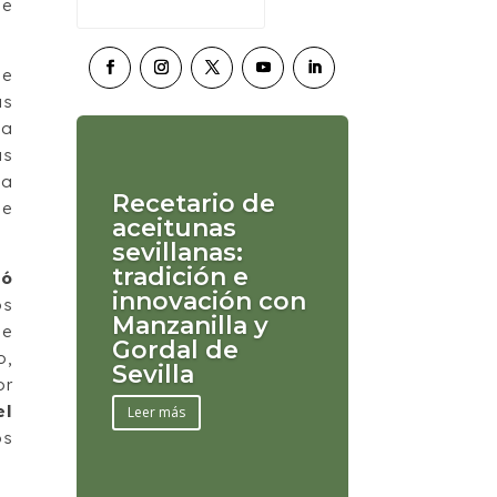
de
ue
as
la
ás
la
Recetario de
de
aceitunas
sevillanas:
tradición e
zó
innovación con
os
Manzanilla y
de
Gordal de
o,
Sevilla
or
el
Leer más
os