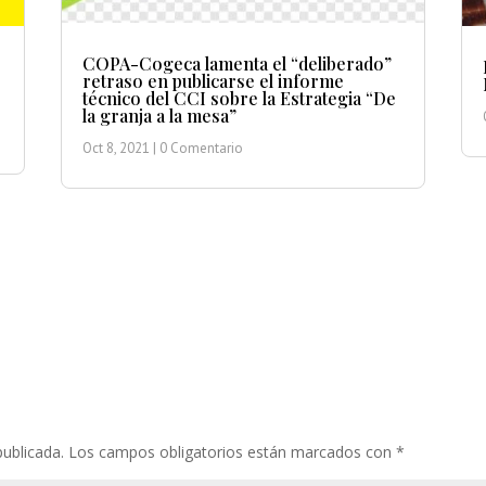
COPA-Cogeca lamenta el “deliberado”
retraso en publicarse el informe
técnico del CCI sobre la Estrategia “De
la granja a la mesa”
Oct 8, 2021
| 0 Comentario
publicada.
Los campos obligatorios están marcados con
*