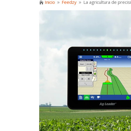
Inicio
Feedzy
La agricultura de precis

9
9