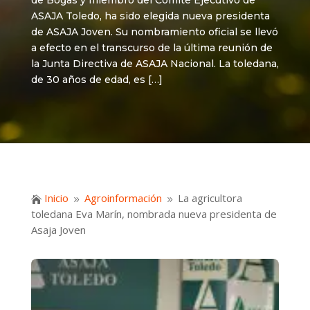
de Bogas y miembro del Comité Ejecutivo de
ASAJA Toledo, ha sido elegida nueva presidenta
de ASAJA Joven. Su nombramiento oficial se llevó
a efecto en el transcurso de la última reunión de
la Junta Directiva de ASAJA Nacional. La toledana,
de 30 años de edad, es […]
Inicio
Agroinformación
La agricultora

9
9
toledana Eva Marín, nombrada nueva presidenta de
Asaja Joven