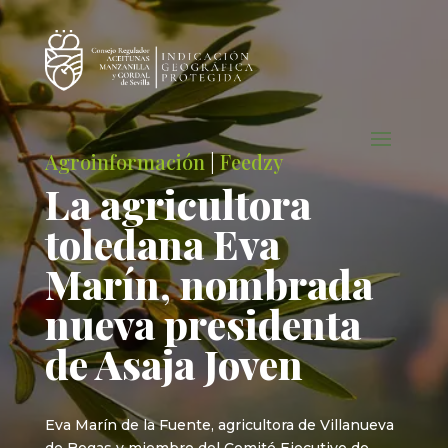
Agroinformación
|
Feedzy
La agricultora
toledana Eva
Marín, nombrada
nueva presidenta
de Asaja Joven
Eva Marín de la Fuente, agricultora de Villanueva