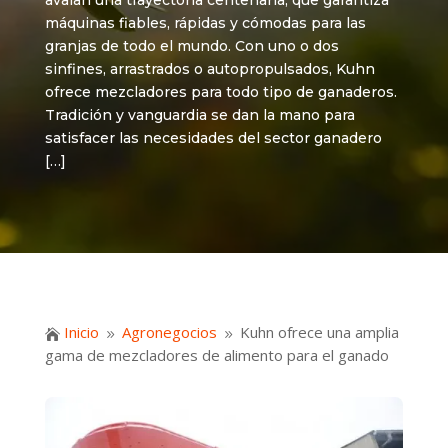
avalan una trayectoria centenaria, que garantiza
máquinas fiables, rápidas y cómodas para las
granjas de todo el mundo. Con uno o dos
sinfines, arrastrados o autopropulsados, Kuhn
ofrece mezcladores para todo tipo de ganaderos.
Tradición y vanguardia se dan la mano para
satisfacer las necesidades del sector ganadero
[…]
Inicio
Agronegocios
Kuhn ofrece una amplia

9
9
gama de mezcladores de alimento para el ganado