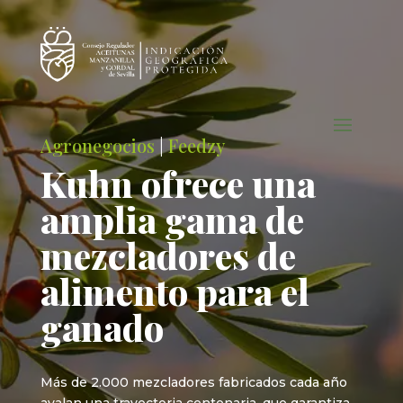
Agronegocios
|
Feedzy
Kuhn ofrece una
amplia gama de
mezcladores de
alimento para el
ganado
Más de 2.000 mezcladores fabricados cada año