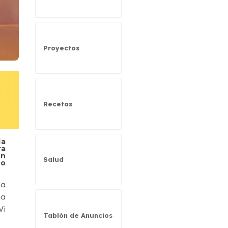
Proyectos
Recetas
la
ra
ón
Salud
to
la
sa
Vi
Tablón de Anuncios