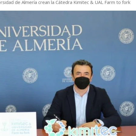
ersidad de Almería crean la Cátedra Kimitec & UAL Farm to fork