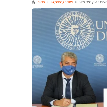
Inicio
Agronegocios
Kimitec y la Univ

9
9