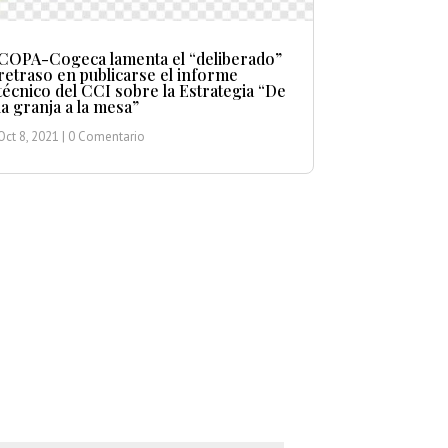
COPA-Cogeca lamenta el “deliberado”
retraso en publicarse el informe
técnico del CCI sobre la Estrategia “De
la granja a la mesa”
Oct 8, 2021
| 0 Comentario