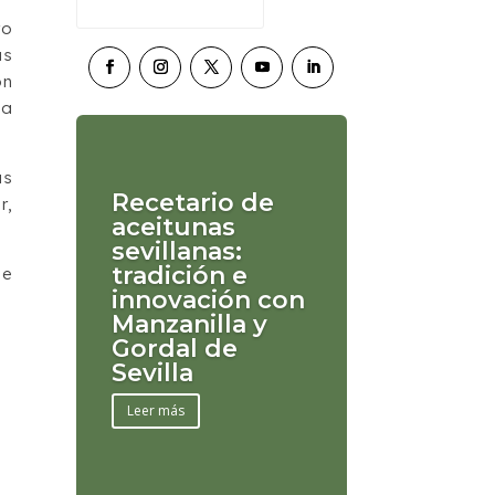
ro
as
ón
la
as
Recetario de
r,
aceitunas
.
sevillanas:
tradición e
de
innovación con
Manzanilla y
Gordal de
Sevilla
Leer más