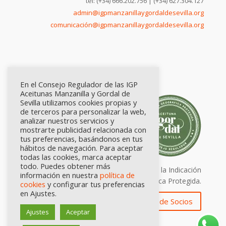
tel: (+34) 666.202.756 | (+34) 627.304.127
admin@igpmanzanillaygordaldesevilla.org
comunicación@igpmanzanillaygordaldesevilla.org
En el Consejo Regulador de las IGP
Aceitunas Manzanilla y Gordal de
Sevilla utilizamos cookies propias y
de terceros para personalizar la web,
analizar nuestros servicios y
mostrarte publicidad relacionada con
tus preferencias, basándonos en tus
hábitos de navegación. Para aceptar
todas las cookies, marca aceptar
todo. Puedes obtener más
Calidad certificada por Origen. Sellos de la Indicación
información en nuestra
política de
Geográfica Protegida.
cookies
y configurar tus preferencias
en Ajustes.
Zona de Socios
Ajustes
Aceptar