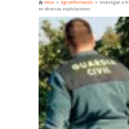
Inicio
Agroinformación
Investigan a t

9
9
en diversas explotaciones