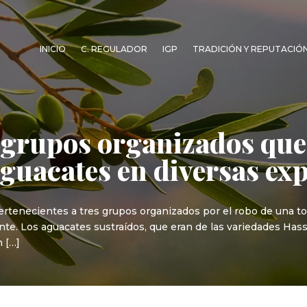
INICIO
C. REGULADOR
IGP
TRADICIÓN Y REPUTACIÓ
s grupos organizados qu
aguacates en diversas ex
 pertenecientes a tres grupos organizados por el robo de una t
ante. Los aguacates sustraídos, que eran de las variedades Ha
n […]