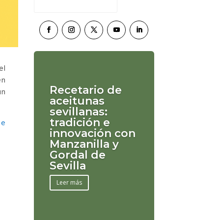
el
en
Recetario de
an
aceitunas
sevillanas:
tradición e
de
innovación con
Manzanilla y
Gordal de
Sevilla
Leer más