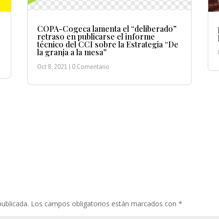
COPA-Cogeca lamenta el “deliberado”
retraso en publicarse el informe
técnico del CCI sobre la Estrategia “De
la granja a la mesa”
Oct 8, 2021
| 0 Comentario
publicada.
Los campos obligatorios están marcados con
*