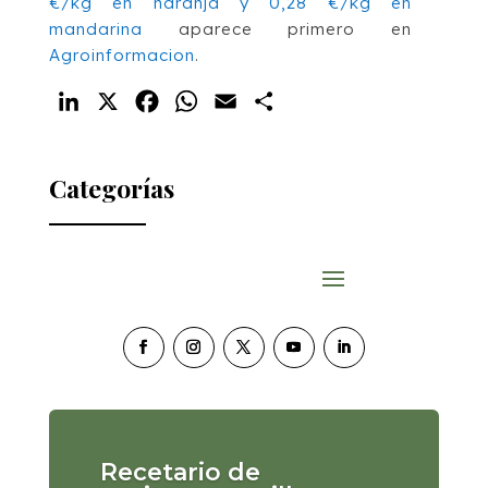
€/kg en naranja y 0,28 €/kg en
mandarina
aparece primero en
Agroinformacion
.
LinkedIn
X
Facebook
WhatsApp
Email
Compartir
Categorías
Recetario de