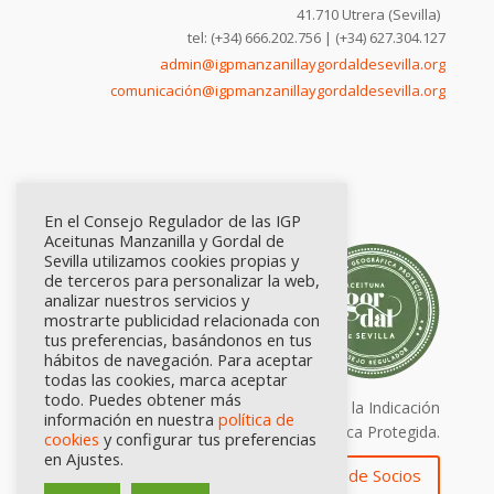
41.710 Utrera (Sevilla)
tel: (+34) 666.202.756 | (+34) 627.304.127
admin@igpmanzanillaygordaldesevilla.org
comunicación@igpmanzanillaygordaldesevilla.org
En el Consejo Regulador de las IGP
Aceitunas Manzanilla y Gordal de
Sevilla utilizamos cookies propias y
de terceros para personalizar la web,
analizar nuestros servicios y
mostrarte publicidad relacionada con
tus preferencias, basándonos en tus
hábitos de navegación. Para aceptar
todas las cookies, marca aceptar
todo. Puedes obtener más
Calidad certificada por Origen. Sellos de la Indicación
información en nuestra
política de
Geográfica Protegida.
cookies
y configurar tus preferencias
en Ajustes.
Zona de Socios