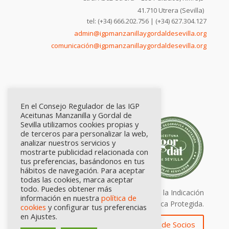
41.710 Utrera (Sevilla)
tel: (+34) 666.202.756 | (+34) 627.304.127
admin@igpmanzanillaygordaldesevilla.org
comunicación@igpmanzanillaygordaldesevilla.org
En el Consejo Regulador de las IGP
Aceitunas Manzanilla y Gordal de
Sevilla utilizamos cookies propias y
de terceros para personalizar la web,
analizar nuestros servicios y
mostrarte publicidad relacionada con
tus preferencias, basándonos en tus
hábitos de navegación. Para aceptar
todas las cookies, marca aceptar
todo. Puedes obtener más
Calidad certificada por Origen. Sellos de la Indicación
información en nuestra
política de
Geográfica Protegida.
cookies
y configurar tus preferencias
en Ajustes.
Zona de Socios