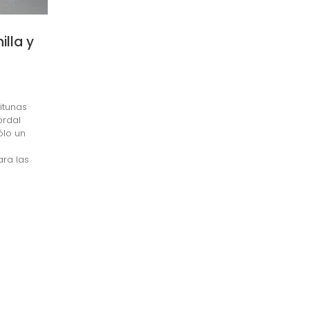
illa y
itunas
ordal
ólo un
ara las