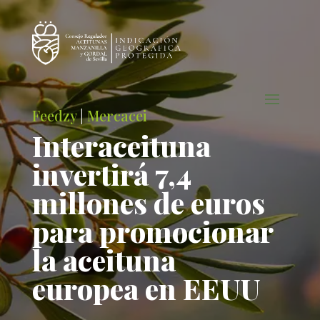
Feedzy
|
Mercacei
Interaceituna
invertirá 7,4
millones de euros
para promocionar
la aceituna
europea en EEUU