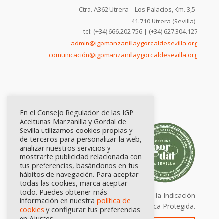
Ctra. A362 Utrera – Los Palacios, Km. 3,5
41.710 Utrera (Sevilla)
tel: (+34) 666.202.756 | (+34) 627.304.127
admin@igpmanzanillaygordaldesevilla.org
comunicación@igpmanzanillaygordaldesevilla.org
En el Consejo Regulador de las IGP
Aceitunas Manzanilla y Gordal de
Sevilla utilizamos cookies propias y
de terceros para personalizar la web,
analizar nuestros servicios y
mostrarte publicidad relacionada con
tus preferencias, basándonos en tus
hábitos de navegación. Para aceptar
todas las cookies, marca aceptar
todo. Puedes obtener más
Calidad certificada por Origen. Sellos de la Indicación
información en nuestra
política de
Geográfica Protegida.
cookies
y configurar tus preferencias
en Ajustes.