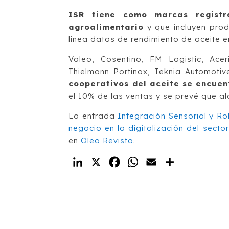
ISR tiene como marcas registr
agroalimentario
y que incluyen prod
línea datos de rendimiento de aceite e
Valeo, Cosentino, FM Logistic, Acer
Thielmann Portinox, Teknia Automoti
cooperativos del aceite se encuent
el 10% de las ventas y se prevé que a
La entrada
Integración Sensorial y Ro
negocio en la digitalización del secto
en
Oleo Revista
.
LinkedIn
X
Facebook
WhatsApp
Email
Compartir