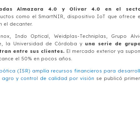
adas Almazara 4.0 y Olivar 4.0 en el sect
uctos como el SmartNIR, dispositivo IoT que ofrece 
n el decanter.
inox, Indo Optical, Weidplas-Techniplas, Grupo Alvi
ve, la Universidad de Córdoba y
una serie de grup
ran entre sus clientes.
El mercado exterior ya supo
lcance el 50% en pocos años.
bótica (ISR) amplía recursos financieros para desarrol
r agro y control de calidad por visión
se publicó prime