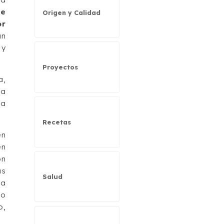
de
Origen y Calidad
or
an
 y
Proyectos
a,
ia
la
Recetas
en
en
ón
ás
Salud
ya
mo
o,