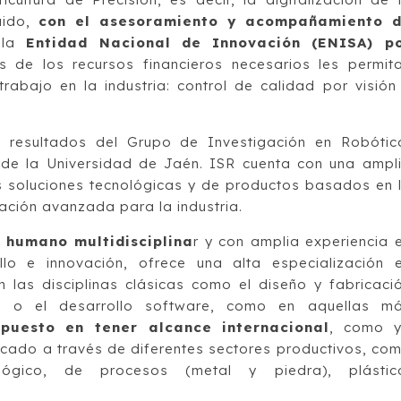
guido,
con el asesoramiento y acompañamiento 
la
Entidad Nacional de Innovación (ENISA) p
 de los recursos financieros necesarios les permit
trabajo en la industria: control de calidad por visión
 resultados del Grupo de Investigación en Robótic
de la Universidad de Jaén. ISR cuenta con una ampl
as soluciones tecnológicas y de productos basados en 
zación avanzada para la industria.
 humano multidisciplina
r y con amplia experiencia 
llo e innovación, ofrece una alta especialización 
en las disciplinas clásicas como el diseño y fabricaci
ica o el desarrollo software, como en aquellas m
uesto en tener alcance internacional
, como 
cado a través de diferentes sectores productivos, co
mológico, de procesos (metal y piedra), plástic