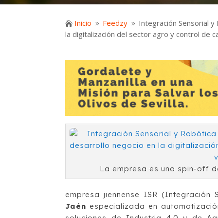
Inicio
Feedzy
Integración Sensorial y

9
9
la digitalización del sector agro y control de c
La empresa es una spin-off d
empresa jiennense ISR (Integración S
Jaén
especializada en automatización 
soluciones de Industria 4.0 y de Agri