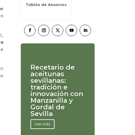
Tablón de Anuncios
or
en
c,
os
ne
Recetario de
lo
aceitunas
ro
sevillanas:
tradición e
innovación con
Manzanilla y
Gordal de
Sevilla
Leer más