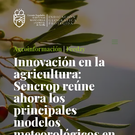
Agroinformación
|
Feedzy
Innovación en la
agricultura:
Sencrop reúne
ahora los
principales
modelos
meteorológicos en