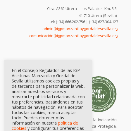
Ctra. A362 Utrera – Los Palacios, Km. 3,5
41.710 Utrera (Sevilla)
tel: (+34) 666.202.756 | (+34) 627.304.127
admin@igpmanzanillaygordaldesevilla.org
comunicación@igpmanzanillaygordaldesevilla.org
En el Consejo Regulador de las IGP
Aceitunas Manzanilla y Gordal de
Sevilla utilizamos cookies propias y
de terceros para personalizar la web,
analizar nuestros servicios y
mostrarte publicidad relacionada con
tus preferencias, basándonos en tus
hábitos de navegación. Para aceptar
todas las cookies, marca aceptar
todo. Puedes obtener más
Calidad certificada por Origen. Sellos de la Indicación
información en nuestra
política de
Geográfica Protegida.
cookies
y configurar tus preferencias