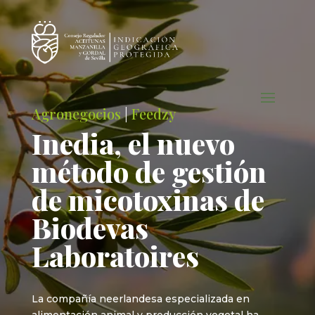
Agronegocios
|
Feedzy
Inedia, el nuevo
método de gestión
de micotoxinas de
Biodevas
Laboratoires
La compañía neerlandesa especializada en