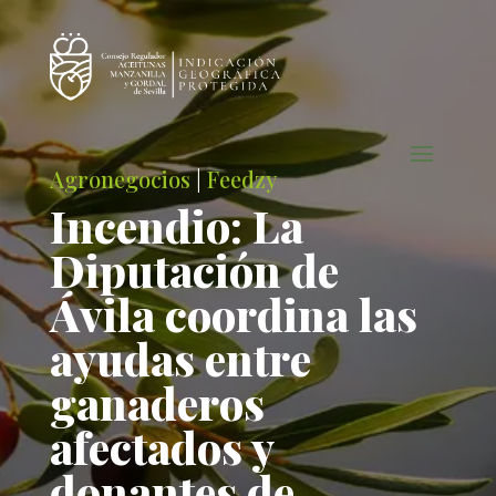
Agronegocios
|
Feedzy
Incendio: La
Diputación de
Ávila coordina las
ayudas entre
ganaderos
afectados y
donantes de