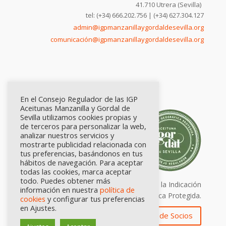
41.710 Utrera (Sevilla)
tel: (+34) 666.202.756 | (+34) 627.304.127
admin@igpmanzanillaygordaldesevilla.org
comunicación@igpmanzanillaygordaldesevilla.org
En el Consejo Regulador de las IGP
Aceitunas Manzanilla y Gordal de
Sevilla utilizamos cookies propias y
de terceros para personalizar la web,
analizar nuestros servicios y
mostrarte publicidad relacionada con
tus preferencias, basándonos en tus
hábitos de navegación. Para aceptar
todas las cookies, marca aceptar
todo. Puedes obtener más
Calidad certificada por Origen. Sellos de la Indicación
información en nuestra
política de
Geográfica Protegida.
cookies
y configurar tus preferencias
en Ajustes.
Zona de Socios