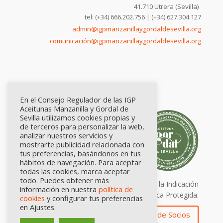
41.710 Utrera (Sevilla)
tel: (+34) 666.202.756 | (+34) 627.304.127
admin@igpmanzanillaygordaldesevilla.org
comunicación@igpmanzanillaygordaldesevilla.org
En el Consejo Regulador de las IGP
Aceitunas Manzanilla y Gordal de
Sevilla utilizamos cookies propias y
de terceros para personalizar la web,
analizar nuestros servicios y
mostrarte publicidad relacionada con
tus preferencias, basándonos en tus
hábitos de navegación. Para aceptar
todas las cookies, marca aceptar
todo. Puedes obtener más
Calidad certificada por Origen. Sellos de la Indicación
información en nuestra
política de
Geográfica Protegida.
cookies
y configurar tus preferencias
en Ajustes.
Zona de Socios