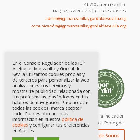
41.710 Utrera (Sevilla)
tel: (+34) 666.202.756 | (+34) 627.304.127
admin@igpmanzanillaygordaldesevilla.org
comunicación@igpmanzanillaygordaldesevilla.org
En el Consejo Regulador de las IGP
Aceitunas Manzanilla y Gordal de
Sevilla utilizamos cookies propias y
de terceros para personalizar la web,
analizar nuestros servicios y
mostrarte publicidad relacionada con
tus preferencias, basándonos en tus
hábitos de navegación. Para aceptar
todas las cookies, marca aceptar
todo. Puedes obtener más
Calidad certificada por Origen. Sellos de la Indicación
información en nuestra
política de
Geográfica Protegida.
cookies
y configurar tus preferencias
en Ajustes.
Zona de Socios