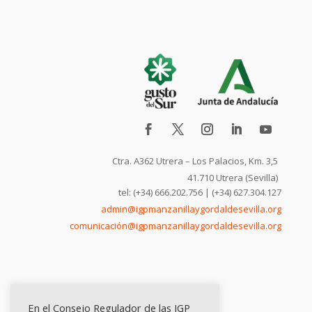
Ctra. A362 Utrera – Los Palacios, Km. 3,5
41.710 Utrera (Sevilla)
tel: (+34) 666.202.756 | (+34) 627.304.127
admin@igpmanzanillaygordaldesevilla.org
comunicación@igpmanzanillaygordaldesevilla.org
En el Consejo Regulador de las IGP