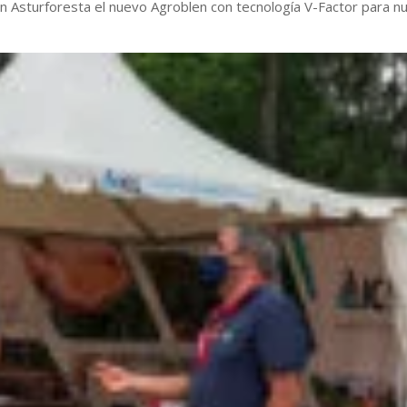
n Asturforesta el nuevo Agroblen con tecnología V-Factor para n