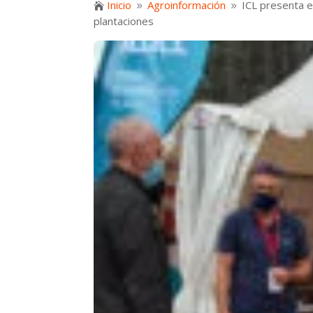
Inicio
Agroinformación
ICL presenta e

9
9
plantaciones