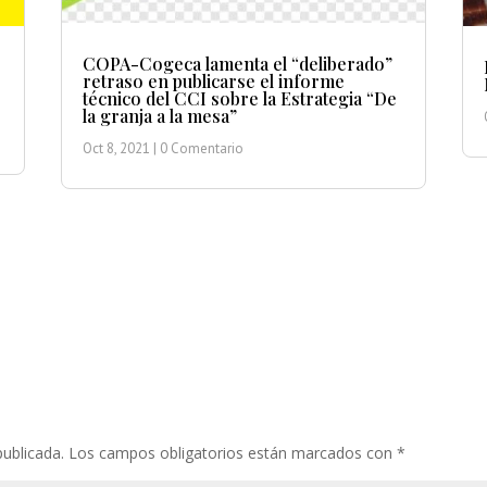
COPA-Cogeca lamenta el “deliberado”
retraso en publicarse el informe
técnico del CCI sobre la Estrategia “De
la granja a la mesa”
Oct 8, 2021
| 0 Comentario
publicada.
Los campos obligatorios están marcados con
*