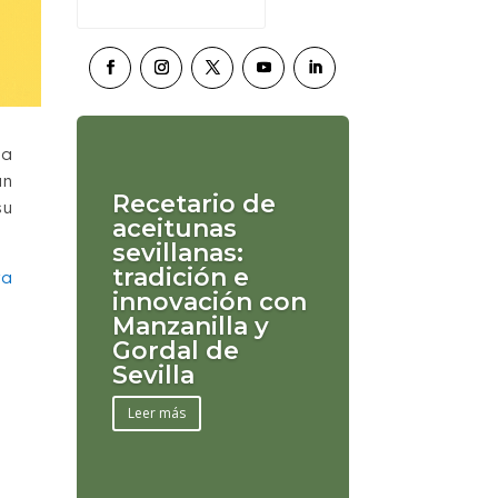
ia
án
Recetario de
su
aceitunas
sevillanas:
tradición e
ra
innovación con
Manzanilla y
Gordal de
Sevilla
Leer más