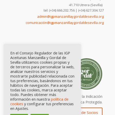
41.710 Utrera (Sevilla)
tel: (+34) 666.202.756 | (+34) 627.304.127
admin@igpmanzanillaygordaldesevilla.org
comunicación@igpmanzanillaygordaldesevilla.org
En el Consejo Regulador de las IGP
Aceitunas Manzanilla y Gordal de
Sevilla utilizamos cookies propias y
de terceros para personalizar la web,
analizar nuestros servicios y
mostrarte publicidad relacionada con
tus preferencias, basándonos en tus
hábitos de navegación. Para aceptar
todas las cookies, marca aceptar
todo. Puedes obtener más
Calidad certificada por Origen. Sellos de la Indicación
información en nuestra
política de
Geográfica Protegida.
cookies
y configurar tus preferencias
en Ajustes.
Zona de Socios