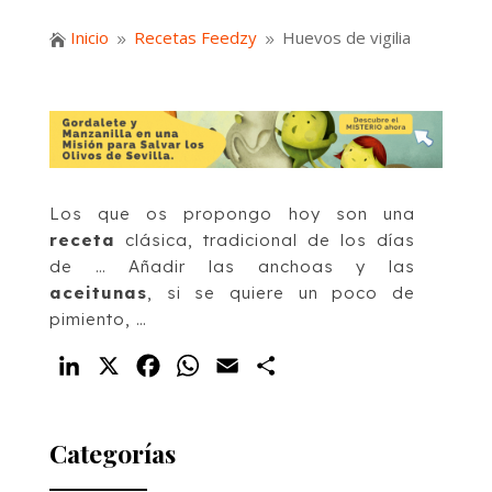
Inicio
Recetas Feedzy
Huevos de vigilia

9
9
Los que os propongo hoy son una
receta
clásica, tradicional de los días
de … Añadir las anchoas y las
aceitunas
, si se quiere un poco de
pimiento, …
LinkedIn
X
Facebook
WhatsApp
Email
Compartir
Categorías