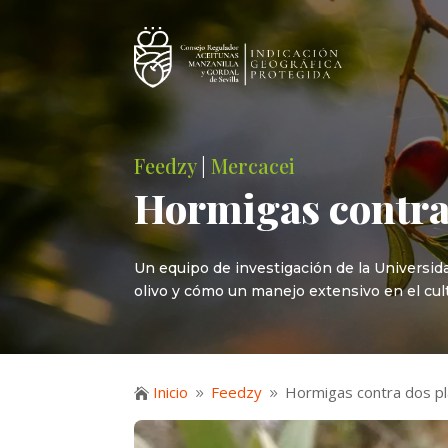
Feedzy
|
Mercacei
Hormigas contra 
Un equipo de investigación de la Universida
olivo y cómo un manejo extensivo en el culti
Inicio
Feedzy
Hormigas contra dos pl

9
9