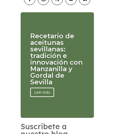
Recetario de
aceitunas
sevillanas:
tradición e
innovación con
Manzanilla y
Gordal de
Sevilla
Leer más
Suscríbete a
nuestro blog