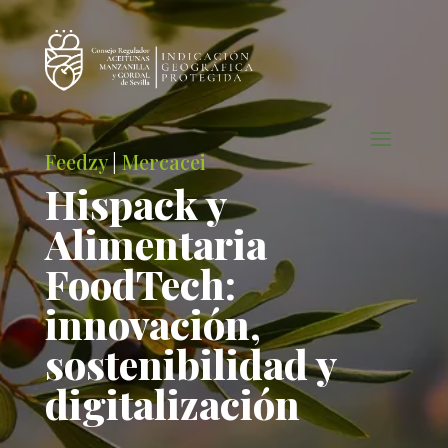
Feedzy
|
Mercacei
Hispack y
Alimentaria
FoodTech:
innovación,
sostenibilidad y
digitalización