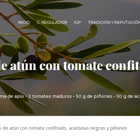
INICIO
C. REGULADOR
IGP
TRADICIÓN Y REPUTACIÓ
 atún con tomate confit
2 rama de apio • 2 tomates maduros • 50 g de piñones • 50 g de 
de atún con tomate confitado, aceitunas negras y piñones