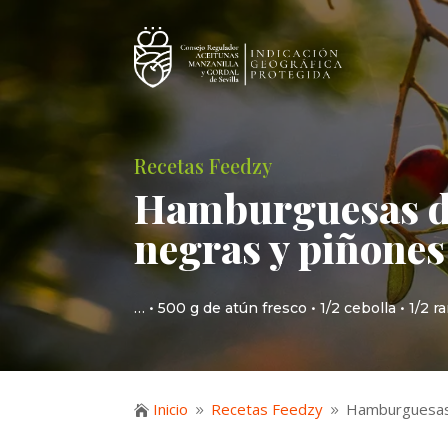
Recetas Feedzy
Hamburguesas de
negras y piñones
… • 500 g de atún fresco • 1/2 cebolla • 1/
Inicio
Recetas Feedzy
Hamburguesas 

9
9