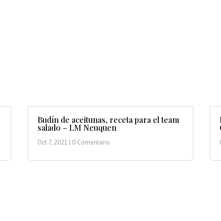
Budín de aceitunas, receta para el team
salado – LM Neuquen
Oct 7, 2021
| 0 Comentario