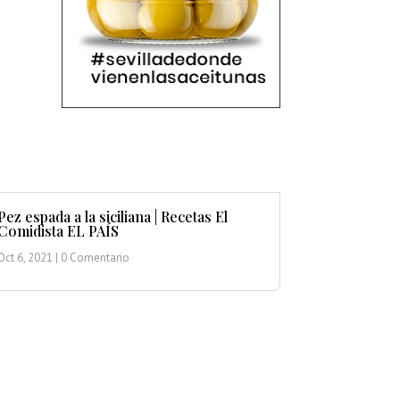
Pez espada a la siciliana | Recetas El
Comidista EL PAÍS
Oct 6, 2021
| 0 Comentario