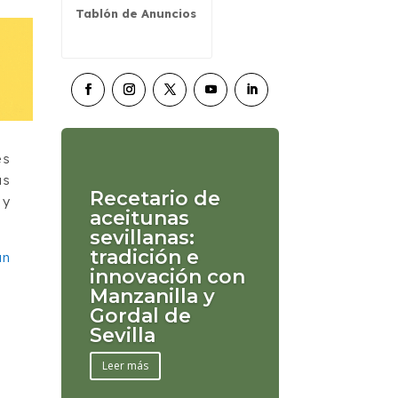
Tablón de Anuncios
es
as
Recetario de
 y
aceitunas
sevillanas:
tradición e
an
innovación con
Manzanilla y
Gordal de
Sevilla
Leer más