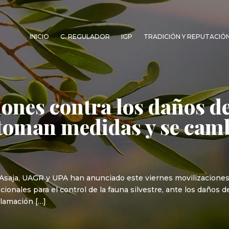
INICIO
C. REGULADOR
IGP
TRADICIÓN Y REPUTACIÓ
ones contra los daños de
e toman medidas y se camb
-Asaja, UAGR y UPA han anunciado este viernes movilizaciones
onales para el control de la fauna silvestre, ante los daños de
clamación […]