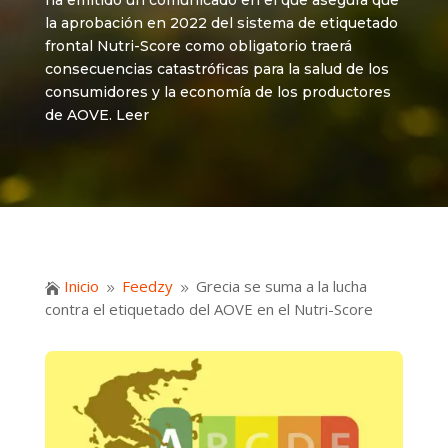
ha emitido un comunicado en el que asegura que
la aprobación en 2022 del sistema de etiquetado
frontal Nutri-Score como obligatorio traerá
consecuencias catastróficas para la salud de los
consumidores y la economía de los productores
de AOVE. Leer
Inicio
Feedzy
Grecia se suma a la lucha

9
9
contra el etiquetado del AOVE en el Nutri-Score