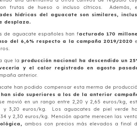
on frutas de hueso o incluso cítricos. Además, 
ades hídricas del aguacate son similares, inclu
ue desplaza.
es de aguacate españoles han f
acturado 170 millon
enso del 6,6% respecto a la campaña 2019/2020
e
uros.
 a que la
producción nacional ha descendido un 2
vecería y el calor registrado en agosto pasad
mpaña anterior.
uacate han podido compensar esta merma de producci
n han sido superiores a los de la anterior campañ
e movió en un rango entre 2,20 y 2,65 euros/kg, es
0 y 3,20 euros/kg. Los aguacates de piel verde h
34 y 2,30 euros/kg. Mención aparte merecen las vent
ológica,
ambos con precios más elevados a final 