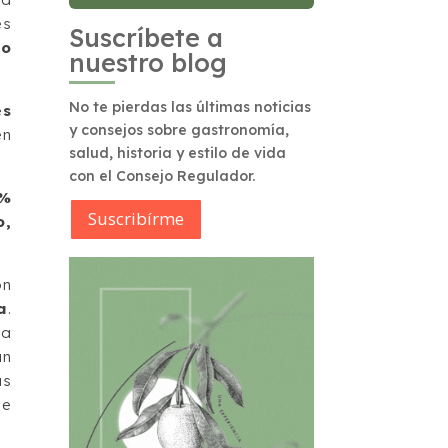
es
Suscríbete a
so
nuestro blog
No te pierdas las últimas noticias
es
y consejos sobre gastronomía,
n
salud, historia y estilo de vida
con el Consejo Regulador.
5%
Suscribírme
o,
ón
a
.
ta
an
as
de