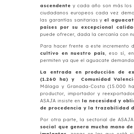
ascendente
y cada año son más los c
ciudadanos europeos cada vez dema
las garantías sanitarias y
el aguacat
países por su excepcional calida
puede ofrecer, dada la cercanía con 
Para hacer frente a este incremento
cultivo en nuestro país
, eso sí, e
permiten ya que el aguacate demanda u
La entrada en producción de ex
(1.260 ha) y Comunidad Valenci
Málaga y Granada-Costa (15.000 ha)
productor, importador y reexportador
ASAJA insiste en
la necesidad y obli
de procedencia y la trazabilidad 
Por otra parte, la sectorial de ASAJ
social que genera mucha mano de 
implantar,
zonas en las que está si