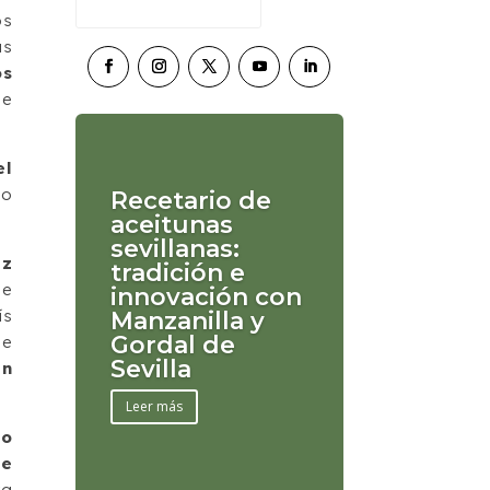
os
as
os
ue
el
lo
Recetario de
aceitunas
sevillanas:
iz
tradición e
de
innovación con
ís
Manzanilla y
Gordal de
de
Sevilla
en
Leer más
vo
de
ya