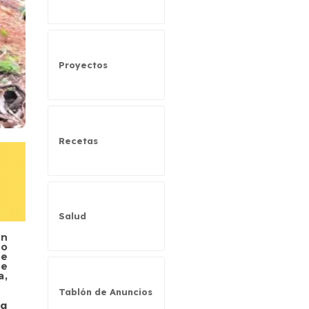
Proyectos
Recetas
Salud
en
do
de
de
a,
Tablón de Anuncios
ea