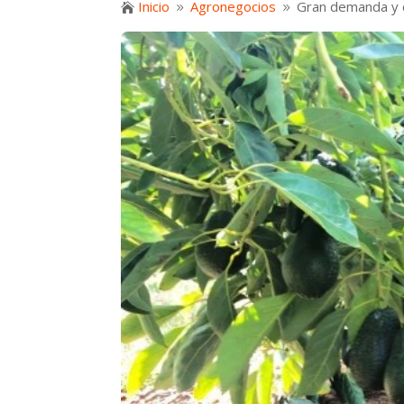
Inicio
Agronegocios
Gran demanda y c

9
9