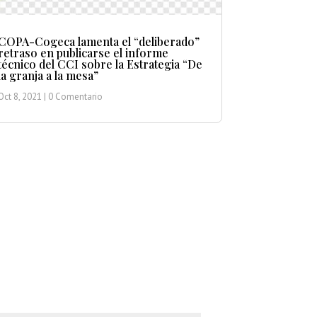
COPA-Cogeca lamenta el “deliberado”
retraso en publicarse el informe
técnico del CCI sobre la Estrategia “De
la granja a la mesa”
Oct 8, 2021
| 0 Comentario