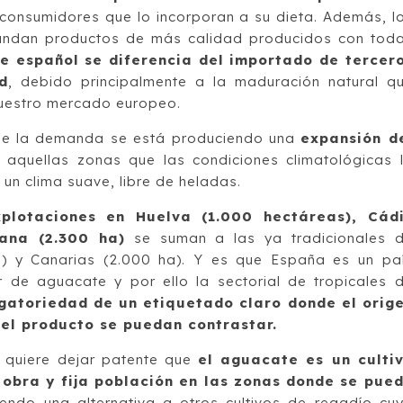
onsumidores que lo incorporan a su dieta. Además, l
ndan productos de más calidad producidos con tod
e español se diferencia del importado de tercer
d
, debido principalmente a la maduración natural q
nuestro mercado europeo.
 de la demanda se está produciendo una
expansión d
n aquellas zonas que las condiciones climatológicas 
n clima suave, libre de heladas.
plotaciones en Huelva (1.000 hectáreas), Cád
ana (2.300 ha)
se suman a las ya tradicionales 
 y Canarias (2.000 ha). Y es que España es un pa
 de aguacate y por ello la sectorial de tropicales 
gatoriedad de un etiquetado claro donde el orig
del producto se puedan contrastar.
A quiere dejar patente que
el aguacate es un culti
obra y fija población en las zonas donde se pue
endo una alternativa a otros cultivos de regadío cu