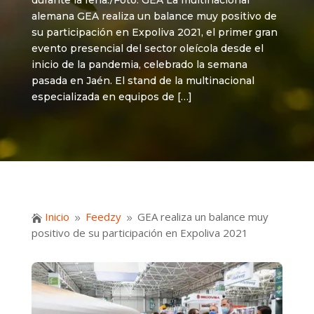
durante la feria./Foto: GEA La multinacional
alemana GEA realiza un balance muy positivo de
su participación en Expoliva 2021, el primer gran
evento presencial del sector oleícola desde el
inicio de la pandemia, celebrado la semana
pasada en Jaén. El stand de la multinacional
especializada en equipos de […]
Inicio
Feedzy
GEA realiza un balance muy

9
9
positivo de su participación en Expoliva 2021