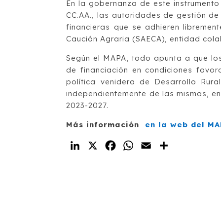
En la gobernanza de este instrumento
CC.AA., las autoridades de gestión de
financieras que se adhieren libremen
Caución Agraria (SAECA), entidad cola
Según el MAPA, todo apunta a que los
de financiación en condiciones favo
política venidera de Desarrollo Rur
independientemente de las mismas, en
2023-2027.
Más información
en la web del M
LinkedIn
X
Facebook
WhatsApp
Email
Compartir