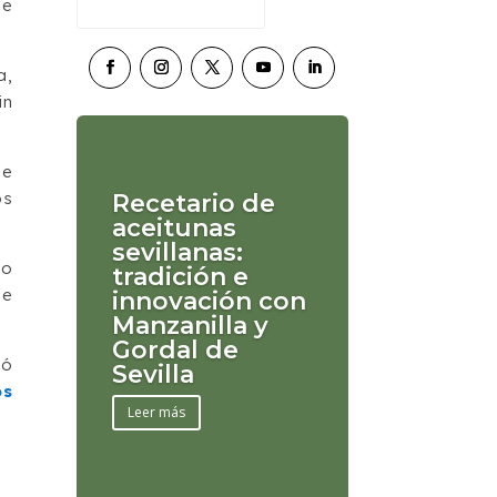
de
a,
in
 e
os
Recetario de
aceitunas
sevillanas:
do
tradición e
ue
innovación con
Manzanilla y
Gordal de
có
Sevilla
os
Leer más