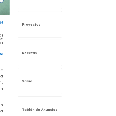
Proyectos
C)
de
en
Recetas
ra
de
la
Salud
n,
un
en
Tablón de Anuncios
la