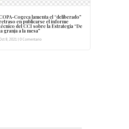
COPA-Cogeca lamenta el “deliberado”
retraso en publicarse el informe
técnico del CCI sobre la Estrategia “De
la granja a la mesa”
Oct 8, 2021
| 0 Comentario