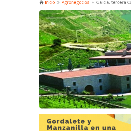
Inicio
Agronegocios
Galicia, tercera 

9
9