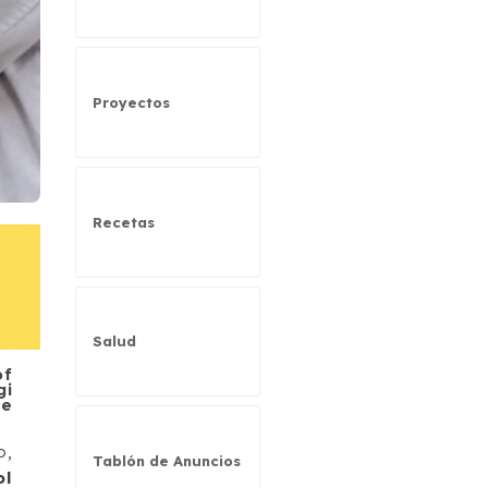
Proyectos
Recetas
Salud
of
gi
de
o,
Tablón de Anuncios
ol