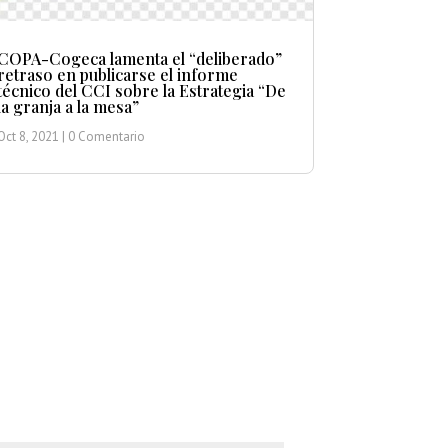
COPA-Cogeca lamenta el “deliberado”
retraso en publicarse el informe
técnico del CCI sobre la Estrategia “De
la granja a la mesa”
Oct 8, 2021
| 0 Comentario