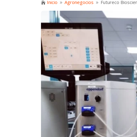
Inicio
Agronegocios
Futureco Bioscie

9
9