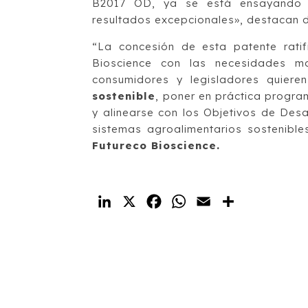
B2017 OD, ya se está ensayando en
resultados excepcionales», destacan 
“La concesión de esta patente ratif
Bioscience con las necesidades man
consumidores y legisladores quiere
sostenible
, poner en práctica progra
y alinearse con los Objetivos de Desa
sistemas agroalimentarios sostenible
Futureco Bioscience.
LinkedIn
X
Facebook
WhatsApp
Email
Compartir