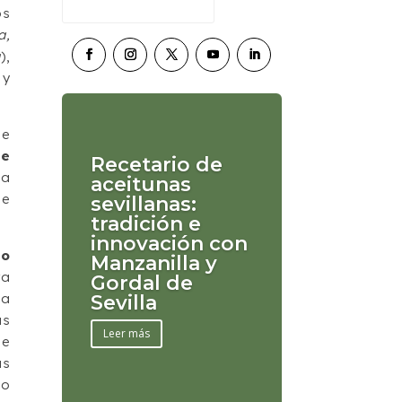
os
a,
a
),
 y
de
de
Recetario de
da
aceitunas
ue
sevillanas:
tradición e
innovación con
co
Manzanilla y
ra
Gordal de
ia
Sevilla
as
Leer más
de
as
mo