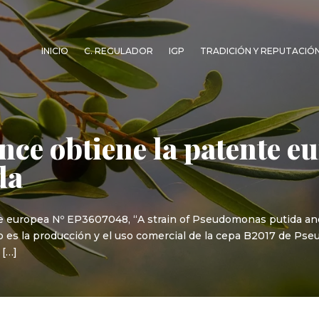
INICIO
C. REGULADOR
IGP
TRADICIÓN Y REPUTACIÓ
nce obtiene la patente e
da
e europea Nº EP3607048, “A strain of Pseudomonas putida and 
eto es la producción y el uso comercial de la cepa B2017 de Ps
 […]