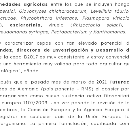
medades agrícolas
entre los que se incluyen hong
ersici, Glovomyces chicharacearum, Leveillula táuric
ctucae, Phytophthora infestans, Plasmopara vitícol
),
esclerotinia
, viruela (
Rhizoctonia solani
),
seudomonas syringae, Pectobacterium y Xanthomonas
.
y caracterizar cepas con tan elevado potencial 
ndez, directora de Investigación y Desarrollo 
de la cepa B2017 es muy consistente y estoy convenci
e una herramienta muy valiosa para todo agricultor q
biológico”, añade.
después que el pasado mes de marzo de 2021
Future
des de Alemania (país ponente – RMS) el dossier pa
croorganismo como nueva sustancia activa fitosanitar
 europeo 1107/2009. Una vez pasada la revisión de l
iembros, la Comisión Europea y la Agencia Europea 
egistrar en cualquier país de la Unión Europea l
organismo. La primera formulación, codificada co