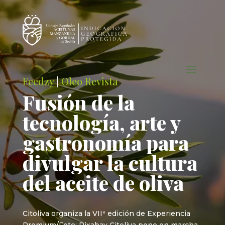
Feedzy
|
Oleo Revista
Fusión de la
tecnología, arte y
gastronomía para
divulgar la cultura
del aceite de oliva
Citoliva organiza la VIIª edición de Experiencia