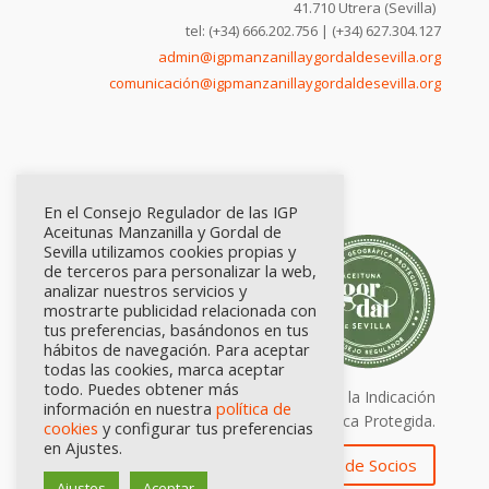
41.710 Utrera (Sevilla)
tel: (+34) 666.202.756 | (+34) 627.304.127
admin@igpmanzanillaygordaldesevilla.org
comunicación@igpmanzanillaygordaldesevilla.org
En el Consejo Regulador de las IGP
Aceitunas Manzanilla y Gordal de
Sevilla utilizamos cookies propias y
de terceros para personalizar la web,
analizar nuestros servicios y
mostrarte publicidad relacionada con
tus preferencias, basándonos en tus
hábitos de navegación. Para aceptar
todas las cookies, marca aceptar
todo. Puedes obtener más
Calidad certificada por Origen. Sellos de la Indicación
información en nuestra
política de
Geográfica Protegida.
cookies
y configurar tus preferencias
en Ajustes.
Zona de Socios
Ajustes
Aceptar