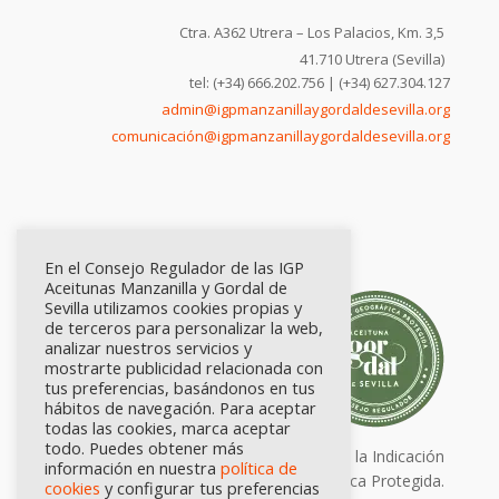
Ctra. A362 Utrera – Los Palacios, Km. 3,5
41.710 Utrera (Sevilla)
tel: (+34) 666.202.756 | (+34) 627.304.127
admin@igpmanzanillaygordaldesevilla.org
comunicación@igpmanzanillaygordaldesevilla.org
En el Consejo Regulador de las IGP
Aceitunas Manzanilla y Gordal de
Sevilla utilizamos cookies propias y
de terceros para personalizar la web,
analizar nuestros servicios y
mostrarte publicidad relacionada con
tus preferencias, basándonos en tus
hábitos de navegación. Para aceptar
todas las cookies, marca aceptar
todo. Puedes obtener más
Calidad certificada por Origen. Sellos de la Indicación
información en nuestra
política de
Geográfica Protegida.
cookies
y configurar tus preferencias