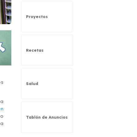
Proyectos
Recetas
os
Salud
la
en
so
Tablón de Anuncios
la