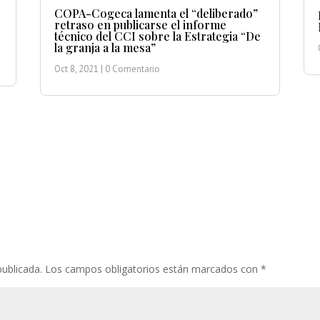
COPA-Cogeca lamenta el “deliberado”
retraso en publicarse el informe
técnico del CCI sobre la Estrategia “De
la granja a la mesa”
Oct 8, 2021
| 0 Comentario
publicada.
Los campos obligatorios están marcados con
*