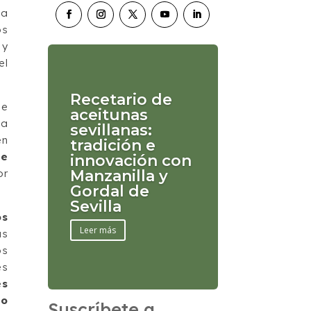
la
os
 y
el
Recetario de
ue
aceitunas
la
sevillanas:
en
tradición e
de
innovación con
or
Manzanilla y
Gordal de
Sevilla
os
Leer más
as
os
es
es
io
Suscríbete a