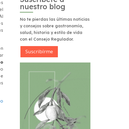
os
nuestro blog
el
Al
No te pierdas las últimas noticias
es
y consejos sobre gastronomía,
as
salud, historia y estilo de vida
con el Consejo Regulador.
en
Suscribírme
ar
do
to
de
as
eo