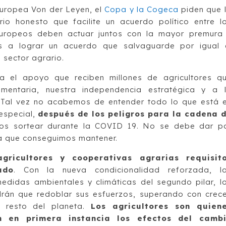
 europea Von der Leyen, el
Copa y la Cogeca
piden que 
io honesto que facilite un acuerdo político entre l
europeos deben actuar juntos con la mayor premura
s a lograr un acuerdo que salvaguarde por igual 
 sector agrario.
na el apoyo que reciben millones de agricultores q
imentaria, nuestra independencia estratégica y a 
os. Tal vez no acabemos de entender todo lo que está 
 especial,
después de los peligros para la cadena 
s sortear durante la COVID 19. No se debe dar p
a que conseguimos mantener.
ricultores y cooperativas agrarias requisit
ado
. Con la nueva condicionalidad reforzada, l
didas ambientales y climáticas del segundo pilar, l
drán que redoblar sus esfuerzos, superando con crec
el resto del planeta.
Los agricultores son quien
n en primera instancia los efectos del camb