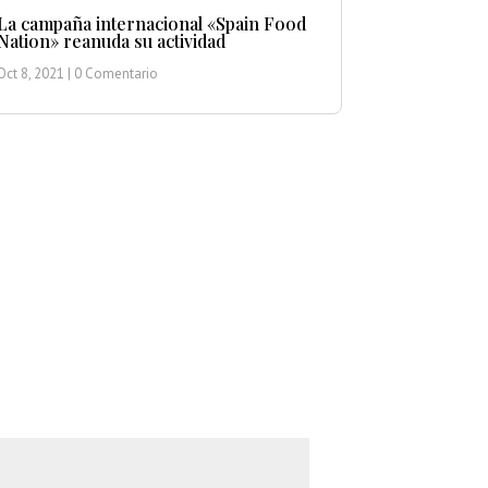
La campaña internacional «Spain Food
Nation» reanuda su actividad
Oct 8, 2021
| 0 Comentario