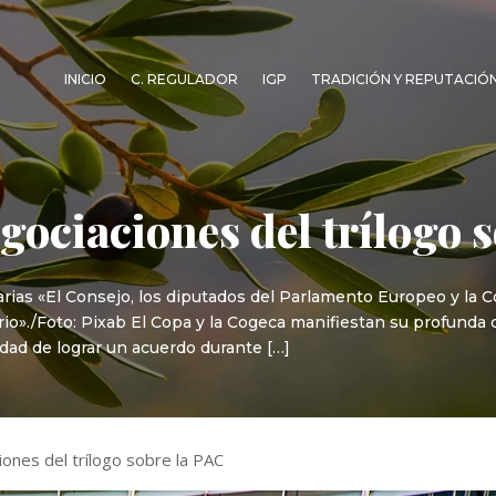
INICIO
C. REGULADOR
IGP
TRADICIÓN Y REPUTACIÓ
gociaciones del trílogo 
rias «El Consejo, los diputados del Parlamento Europeo y la C
io»./Foto: Pixab El Copa y la Cogeca manifiestan su profunda
idad de lograr un acuerdo durante […]
iones del trílogo sobre la PAC