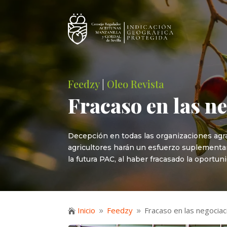
Feedzy
|
Oleo Revista
Fracaso en las ne
Decepción en todas las organizaciones agra
agricultores harán un esfuerzo suplementar
la futura PAC, al haber fracasado la oportun
Inicio
Feedzy
Fracaso en las negociac

9
9