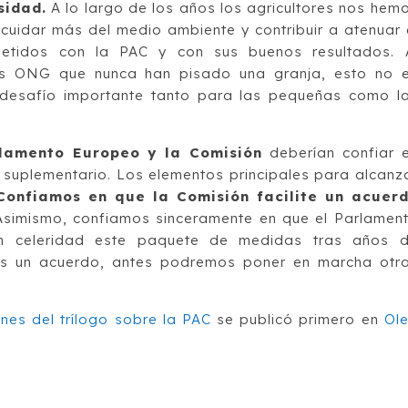
sidad.
A lo largo de los años los agricultores nos hem
cuidar más del medio ambiente y contribuir a atenuar 
etidos con la PAC y con sus buenos resultados. 
as ONG que nunca han pisado una granja, esto no 
 desafío importante tanto para las pequeñas como l
rlamento Europeo y la Comisión
deberían confiar 
o suplementario. Los elementos principales para alcanz
Confiamos en que la Comisión facilite un acuer
Asimismo, confiamos sinceramente en que el Parlamen
n celeridad este paquete de medidas tras años 
os un acuerdo, antes podremos poner en marcha otr
nes del trílogo sobre la PAC
se publicó primero en
Ol