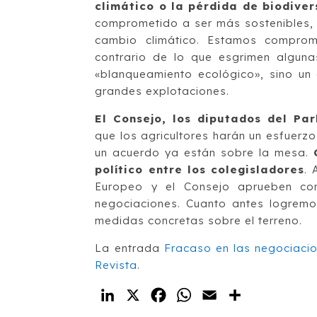
climático o la pérdida de biodiver
comprometido a ser más sostenibles, 
cambio climático. Estamos comprom
contrario de lo que esgrimen algun
«blanqueamiento ecológico», sino un
grandes explotaciones.
El Consejo, los diputados del Pa
que los agricultores harán un esfuerz
un acuerdo ya están sobre la mesa.
político entre los colegisladores
. 
Europeo y el Consejo aprueben co
negociaciones. Cuanto antes logrem
medidas concretas sobre el terreno.
La entrada
Fracaso en las negociacio
Revista
.
LinkedIn
X
Facebook
WhatsApp
Email
Compartir