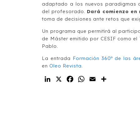
adaptado a los nuevos paradigmas del
del profesorado.
Dará comienzo en 
toma de decisiones ante retos que exi
Un programa que permitirá al participa
de Máster emitido por CESIF como el 
Pablo.
La entrada
Formación 360º de las áre
en
Oleo Revista
.
LinkedIn
X
Facebook
WhatsApp
Email
Compartir