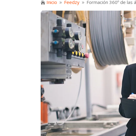
Inicio
Feedzy
Formación 360º de las á

9
9