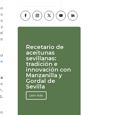
ón
os
os
 y
al
us
Recetario de
aceitunas
ia
sevillanas:
de
tradición e
innovación con
Manzanilla y
os
Gordal de
as
Sevilla
n,
Leer más
g,
co