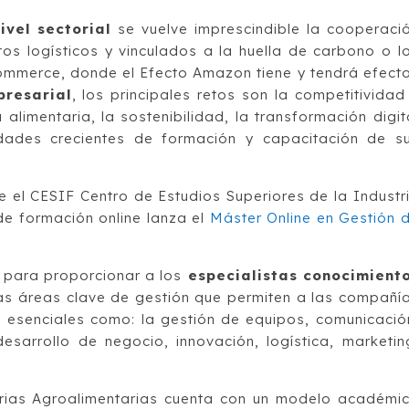
ivel sectorial
se vuelve imprescindible la cooperaci
tos logísticos y vinculados a la huella de carbono o l
ommerce, donde el Efecto Amazon tiene y tendrá efect
presarial
, los principales retos son la competitividad
alimentaria, la sostenibilidad, la transformación digit
idades crecientes de formación y capacitación de s
 el CESIF Centro de Estudios Superiores de la Industr
de formación online lanza el
Máster Online en Gestión 
 para proporcionar a los
especialistas conocimient
s áreas clave de gestión que permiten a las compañí
 esenciales como: la gestión de equipos, comunicació
desarrollo de negocio, innovación, logística, marketin
trias Agroalimentarias cuenta con un modelo académi