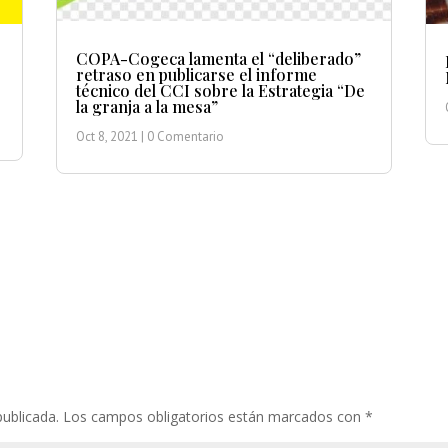
COPA-Cogeca lamenta el “deliberado”
retraso en publicarse el informe
técnico del CCI sobre la Estrategia “De
la granja a la mesa”
Oct 8, 2021
| 0 Comentario
publicada.
Los campos obligatorios están marcados con
*