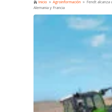
Inicio
Agroinformación
Fendt alcanza 

9
9
Alemania y Francia