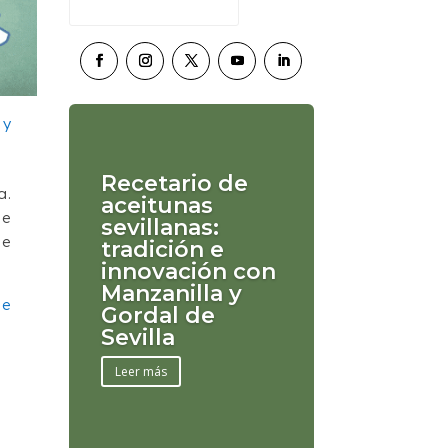
Recetario de
a.
aceitunas
se
sevillanas:
ue
tradición e
innovación con
Manzanilla y
de
Gordal de
Sevilla
Leer más