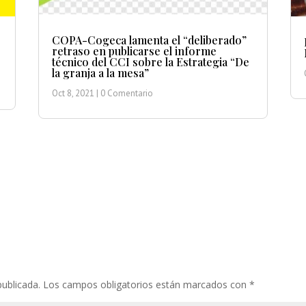
COPA-Cogeca lamenta el “deliberado”
retraso en publicarse el informe
técnico del CCI sobre la Estrategia “De
la granja a la mesa”
Oct 8, 2021
| 0 Comentario
publicada.
Los campos obligatorios están marcados con
*