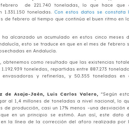
 febrero de 221.740 toneladas, lo que hace que 
n 1.331.150 toneladas.
Con estos datos se constata 
s de febrero al tiempo que continúa el buen ritmo en l
e ha alcanzado un acumulado en estos cinco meses 
dalucía, esto se traduce en que en el mes de febrero 
cosechadas en Andalucía.
, obtenemos como resultado que las existencias total
s 1.192.939 toneledas, repartidas entre 887.273 tonelad
 envasadoras y refinerías, y 50.355 toneladas en 
z de Asaja-Jaén, Luis Carlos Valero,
“Según est
gar al 1,4 millones de toneladas a nivel nacional, lo q
 de producción, casi un 17% menos –una desviación 
que en un principio se estimó. Aun así, este dato 
en la línea de la corrección del aforo realizada por 