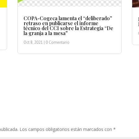
COPA-Cogeca lamenta el “deliberado”
retraso en publicarse el informe
técnico del CCI sobre la Estrategia “De
la granja a la mesa”
Oct 8, 2021
| 0 Comentario
publicada.
Los campos obligatorios están marcados con
*