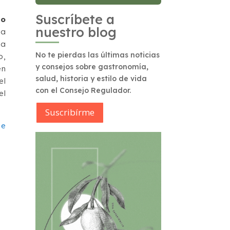
Suscríbete a
io
nuestro blog
La
ña
No te pierdas las últimas noticias
o,
y consejos sobre gastronomía,
en
salud, historia y estilo de vida
el
con el Consejo Regulador.
el
Suscribírme
de