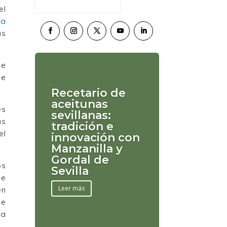
el
la
as
de
se
Recetario de
aceitunas
es
sevillanas:
as
tradición e
el
innovación con
Manzanilla y
Gordal de
os
Sevilla
ue
Leer más
en
de
la