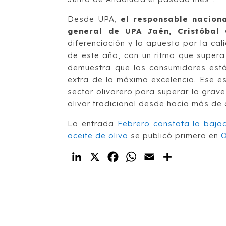
Desde UPA,
el responsable naciona
general de UPA Jaén, Cristóbal
diferenciación y la apuesta por la ca
de este año, con un ritmo que supera
demuestra que los consumidores está
extra de la máxima excelencia. Ese e
sector olivarero para superar la grave
olivar tradicional desde hacía más de
La entrada
Febrero constata la baja
aceite de oliva
se publicó primero en
O
LinkedIn
X
Facebook
WhatsApp
Email
Compartir