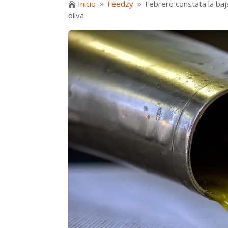
Inicio
Feedzy
Febrero constata la baj

9
9
oliva