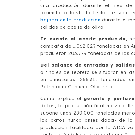
una producción durante el mes de
acumulado hasta la fecha se sitúe e
bajada en la producción
durante el me
salidas de aceite de oliva.
En cuanto al aceite producido
, s
campaña de 1.062.029 toneladas en An
produjeron 203.779 toneladas de las 
Del balance de entradas y salidas
a finales de febrero se situaron en la
en almazaras, 255.311 toneladas en
Patrimonio Comunal Olivarero.
Como explica el
gerente y portavo
datos, la producción final no va a lle
supone unas 280.000 toneladas menos
los datos nunca antes dada- de lo 
producción facilitado por la AICA va 
Junta de Andalucía el pasado mes”.