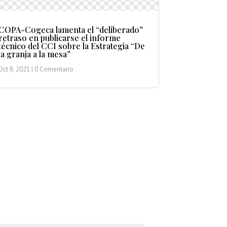
COPA-Cogeca lamenta el “deliberado”
retraso en publicarse el informe
técnico del CCI sobre la Estrategia “De
la granja a la mesa”
Oct 8, 2021
| 0 Comentario