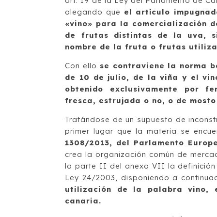
art. 19 de la Ley del Parlamento de Ca
alegando que
el artículo impugnad
«vino» para la comercialización d
de frutas distintas de la uva,
nombre de la fruta o frutas utiliz
Con ello
se contraviene la norma bá
de 10 de julio, de la viña y el vi
obtenido exclusivamente por fe
fresca, estrujada o no, o de mosto
Tratándose de un supuesto de inconsti
primer lugar que la materia se encu
1308/2013, del Parlamento Europe
crea la organización común de mercad
la parte II del anexo VII la definició
Ley 24/2003, disponiendo a continua
utilización de la palabra vino, 
canaria.