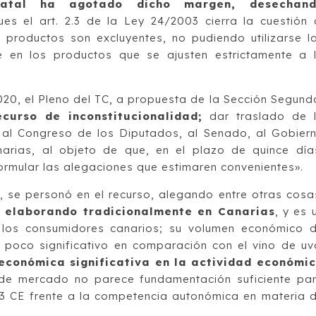
tatal ha agotado dicho margen, desechan
ues el art. 2.3 de la Ley 24/2003 cierra la cuestión 
s productos son excluyentes, no pudiendo utilizarse l
 en los productos que se ajusten estrictamente a 
020, el Pleno del TC, a propuesta de la Sección Segund
curso de inconstitucionalidad;
dar traslado de 
l Congreso de los Diputados, al Senado, al Gobier
arias, al objeto de que, en el plazo de quince día
ormular las alegaciones que estimaren convenientes».
, se personó en el recurso, alegando entre otras cos
o elaborando tradicionalmente en Canarias
, y es 
los consumidores canarios; su volumen económico 
 poco significativo en comparación con el vino de uv
económica significativa en la actividad económi
de mercado no parece fundamentación suficiente pa
.1.13 CE frente a la competencia autonómica en materia 