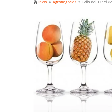
Inicio
Agronegocios
Fallo del TC: el 

9
9