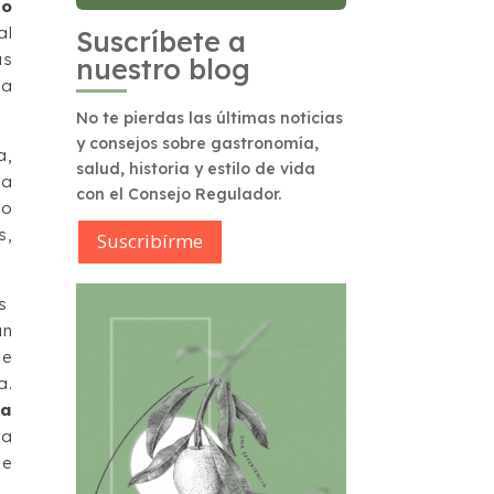
do
al
Suscríbete a
as
nuestro blog
la
No te pierdas las últimas noticias
y consejos sobre gastronomía,
a,
salud, historia y estilo de vida
la
con el Consejo Regulador.
no
s,
Suscribírme
as
un
de
a.
ca
ra
de