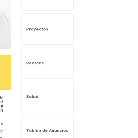
Proyectos
Recetas
Salud
al
el
se
en
de
Tablón de Anuncios
el