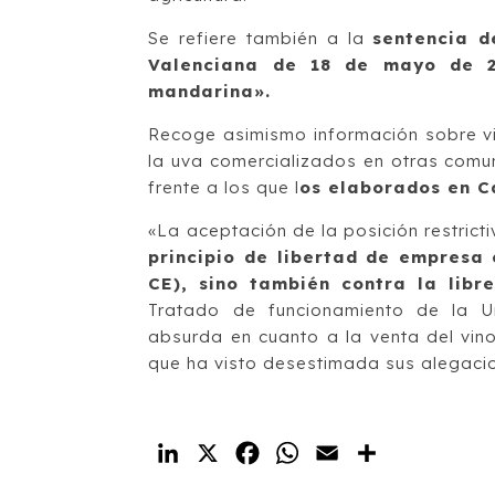
Se refiere también a la
sentencia d
Valenciana de 18 de mayo de 20
mandarina».
Recoge asimismo información sobre vi
la uva comercializados en otras comu
frente a los que l
os elaborados en C
«La aceptación de la posición restric
principio de libertad de empresa
CE), sino también contra la libr
Tratado de funcionamiento de la Un
absurda en cuanto a la venta del vino
que ha visto desestimada sus alegaci
LinkedIn
X
Facebook
WhatsApp
Email
Compartir