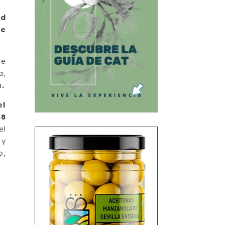
ad
de
de
a,
a.
el
38
el
 y
o,