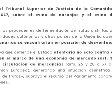
el Tribunal Superior de Justicia de la Comunid
17, sobre el «vino de naranja» y el «vino 
nos procedentes de fermentación de frutas distintas 
nidades autónomas y otros países de la Unión Europe
anarias se encontrarían en posición de desventaj
tiva que defiende el Estado
atentaría no solo contra 
 en el marco de una economía de mercado (art. 
e circulación de mercancía
s (arts. 26 y 28 a 37 d
ión Europea), generando una situación asimétrica
 de frutas», subrayó el recurso del Parlamento canari
ones.