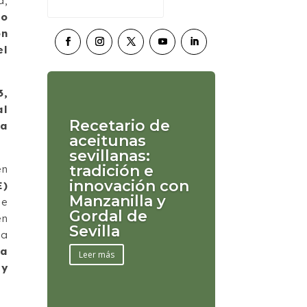
a,
no
ón
el
.
3,
al
Recetario de
va
aceitunas
sevillanas:
tradición e
en
innovación con
E)
Manzanilla y
se
Gordal de
en
Sevilla
la
la
Leer más
ey