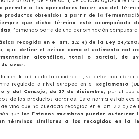
narias 6/2019, de 9 de abril, de calidad agroalimentari
o permite a los operadores hacer uso del térmi
e productos obtenidos a partir de la fermentaci
 siempre que dicho término esté acompañado d
adas
, formando parte de una denominación compuesta
sica recogida en el art. 2.2 e) de la Ley 24/200
no, que define el «vino» como el «alimento natur
rmentación alcohólica, total o parcial, de u
 de uva».
tucionalidad mediata o indirecta, se debe considerar 
entra regulada a nivel europeo en el
Reglamento (U
o y del Consejo, de 17 de diciembre,
por el que 
os de los productos agrarios. Esta norma establece 
n de vino que ha quedado recogida en el art. 2.2 a) de 
ción que
los Estados miembros pueden autorizar 
en términos similares a los recogidos en la l