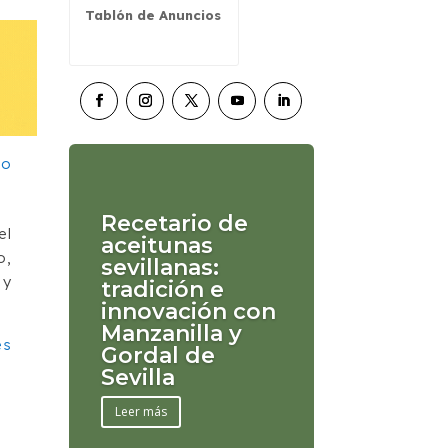
Tablón de Anuncios
Recetario de
el
aceitunas
o,
sevillanas:
 y
tradición e
innovación con
Manzanilla y
es
Gordal de
Sevilla
Leer más