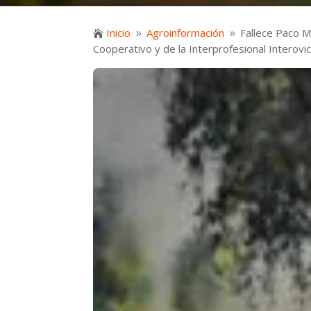
Inicio
Agroinformación
Fallece Paco M

9
9
Cooperativo y de la Interprofesional Interovi