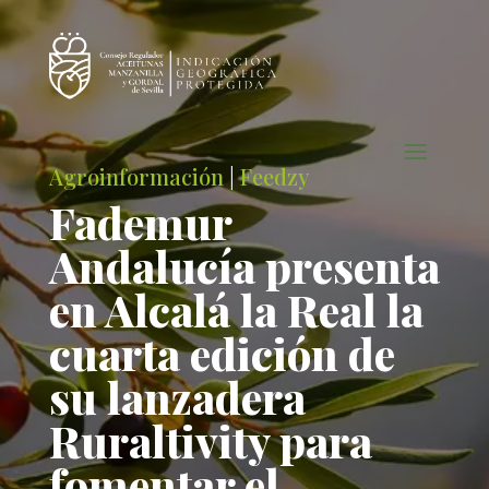
Agroinformación
|
Feedzy
Fademur
Andalucía presenta
en Alcalá la Real la
cuarta edición de
su lanzadera
Ruraltivity para
fomentar el