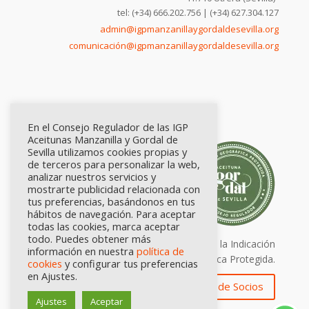
tel: (+34) 666.202.756 | (+34) 627.304.127
admin@igpmanzanillaygordaldesevilla.org
comunicación@igpmanzanillaygordaldesevilla.org
En el Consejo Regulador de las IGP
Aceitunas Manzanilla y Gordal de
Sevilla utilizamos cookies propias y
de terceros para personalizar la web,
analizar nuestros servicios y
mostrarte publicidad relacionada con
tus preferencias, basándonos en tus
hábitos de navegación. Para aceptar
todas las cookies, marca aceptar
todo. Puedes obtener más
Calidad certificada por Origen. Sellos de la Indicación
información en nuestra
política de
Geográfica Protegida.
cookies
y configurar tus preferencias
en Ajustes.
Zona de Socios
Ajustes
Aceptar