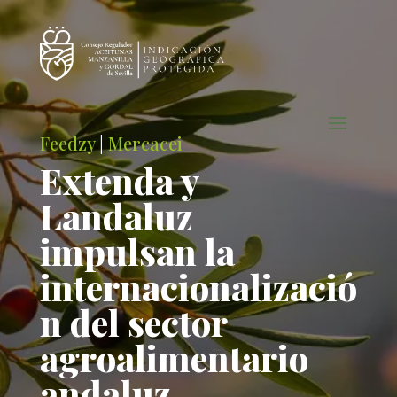
Feedzy
|
Mercacei
Extenda y
Landaluz
impulsan la
internacionalizació
n del sector
agroalimentario
andaluz