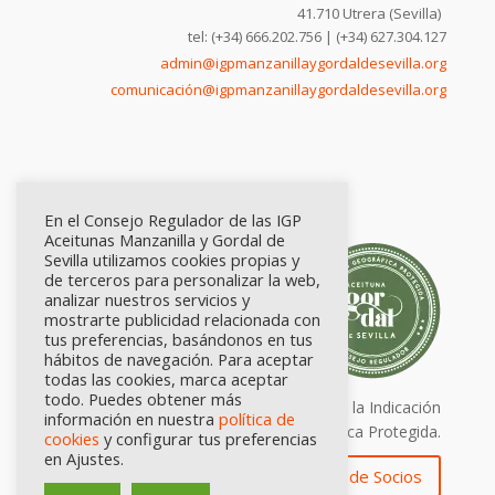
41.710 Utrera (Sevilla)
tel: (+34) 666.202.756 | (+34) 627.304.127
admin@igpmanzanillaygordaldesevilla.org
comunicación@igpmanzanillaygordaldesevilla.org
En el Consejo Regulador de las IGP
Aceitunas Manzanilla y Gordal de
Sevilla utilizamos cookies propias y
de terceros para personalizar la web,
analizar nuestros servicios y
mostrarte publicidad relacionada con
tus preferencias, basándonos en tus
hábitos de navegación. Para aceptar
todas las cookies, marca aceptar
todo. Puedes obtener más
Calidad certificada por Origen. Sellos de la Indicación
información en nuestra
política de
Geográfica Protegida.
cookies
y configurar tus preferencias
en Ajustes.
Zona de Socios