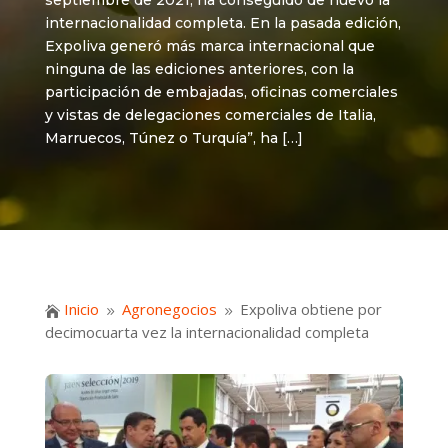
septiembre de 2021, ha conseguido de nuevo la
internacionalidad completa. En la pasada edición,
Expoliva generó más marca internacional que
ninguna de las ediciones anteriores, con la
participación de embajadas, oficinas comerciales
y vistas de delegaciones comerciales de Italia,
Marruecos, Túnez o Turquía”, ha […]
Inicio
Agronegocios
Expoliva obtiene por

9
9
decimocuarta vez la internacionalidad completa