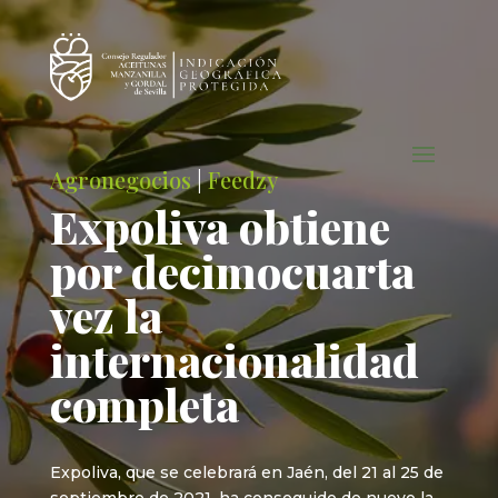
Agronegocios
|
Feedzy
Expoliva obtiene
por decimocuarta
vez la
internacionalidad
completa
Expoliva, que se celebrará en Jaén, del 21 al 25 de